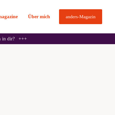
magazine
Über mich
anders-Magazin
n in dir? +++